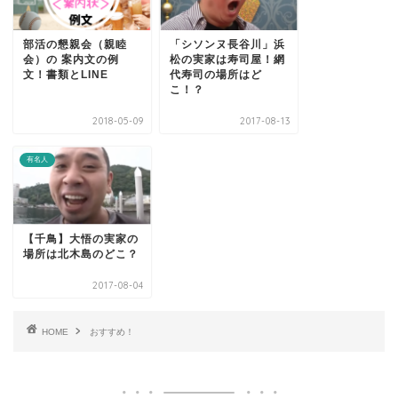
部活の懇親会（親睦
「シソンヌ長谷川」浜
会）の 案内文の例
松の実家は寿司屋！網
文！書類とLINE
代寿司の場所はど
こ！？
2018-05-09
2017-08-13
有名人
【千鳥】大悟の実家の
場所は北木島のどこ？
2017-08-04
HOME
おすすめ！