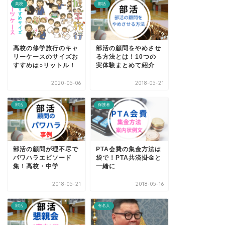
高校
部活
高校の修学旅行のキャ
部活の顧問をやめさせ
リーケースのサイズお
る方法とは！10つの
すすめは○リットル！
実体験まとめて紹介
2020-05-06
2018-05-21
部活
保護者
部活の顧問が理不尽で
PTA会費の集金方法は
パワハラエピソード
袋で！PTA共済掛金と
集！高校・中学
一緒に
2018-05-21
2018-05-16
部活
有名人