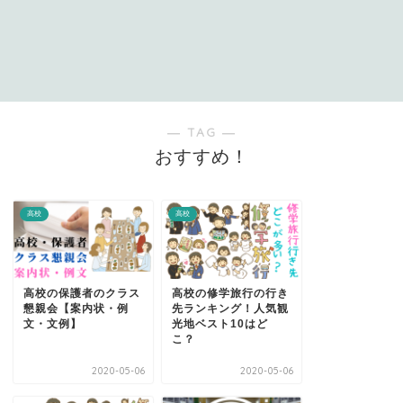
― TAG ―
おすすめ！
高校
高校
高校の保護者のクラス
高校の修学旅行の行き
懇親会【案内状・例
先ランキング！人気観
文・文例】
光地ベスト10はど
こ？
2020-05-06
2020-05-06