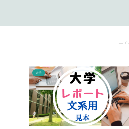
― C
大学