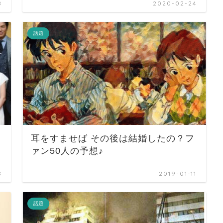
8
2020-02-24
話題
耳をすませば その後は結婚したの？フ
ァン50人の予想♪
8
2019-01-11
話題