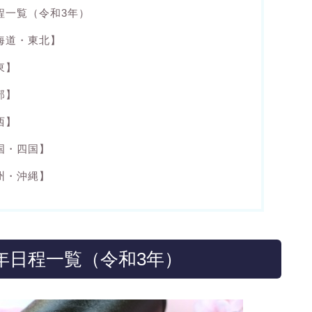
程一覧（令和3年）
海道・東北】
東】
部】
西】
国・四国】
州・沖縄】
1年日程一覧（令和3年）