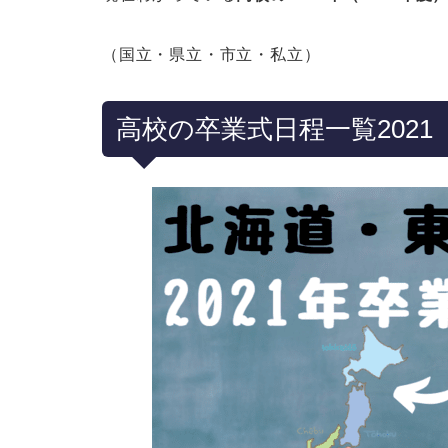
（国立・県立・市立・私立）
高校の卒業式日程一覧202