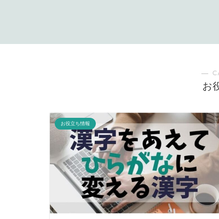
― C
お
お役立ち情報